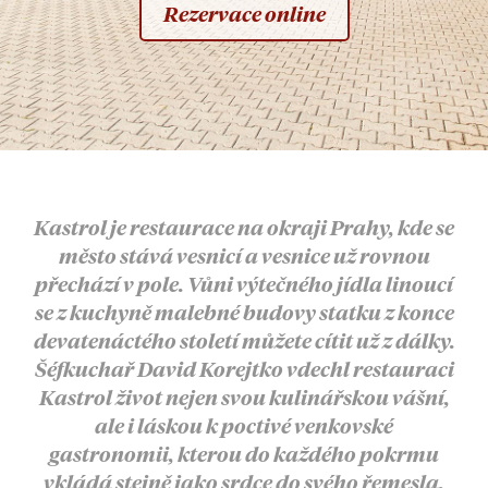
Rezervace online
Kastrol je restaurace na okraji Prahy, kde se
město stává vesnicí a vesnice už rovnou
přechází v pole. Vůni výtečného jídla linoucí
se z kuchyně malebné budovy statku z konce
devatenáctého století můžete cítit už z dálky.
Šéfkuchař David Korejtko vdechl restauraci
Kastrol život nejen svou kulinářskou vášní,
ale i láskou k poctivé venkovské
gastronomii, kterou do každého pokrmu
vkládá stejně jako srdce do svého řemesla.