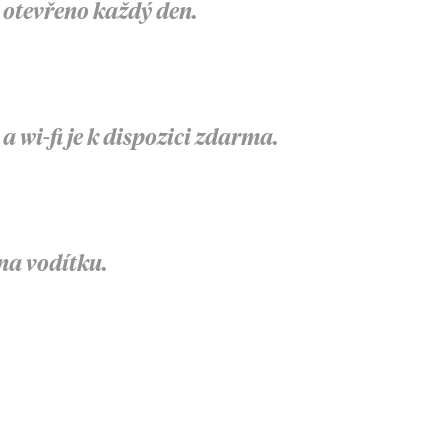
 otevřeno každý den.
wi-fi je k dispozici zdarma.
na vodítku.