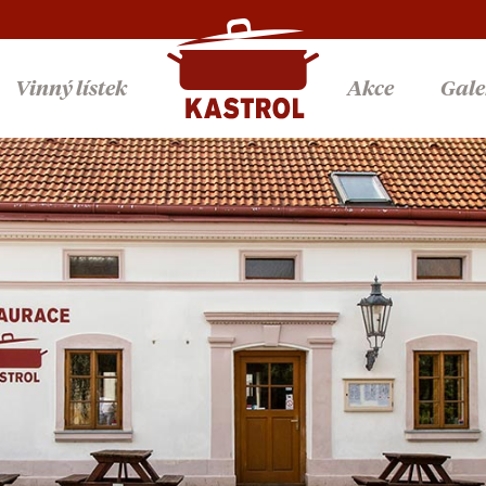
Vinný lístek
Akce
Gale