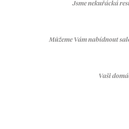
Jsme nekuřácká rest
Můžeme Vám nabídnout salone
Vaši domác