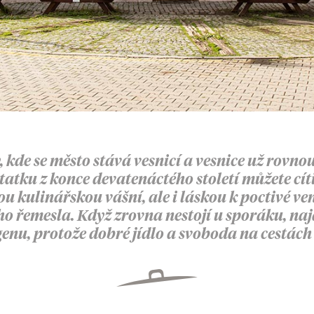
, kde se město stává vesnicí a vesnice už rovnou
atku z konce devatenáctého století můžete cít
vou kulinářskou vášní, ale i láskou k poctivé 
ho řemesla. Když zrovna nestojí u sporáku, na
u, protože dobré jídlo a svoboda na cestách m