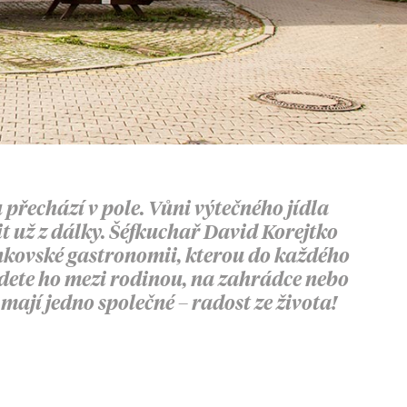
 přechází v pole. Vůni výtečného jídla
it už z dálky. Šéfkuchař David Korejtko
venkovské gastronomii, kterou do každého
jdete ho mezi rodinou, na zahrádce nebo
ají jedno společné – radost ze života!